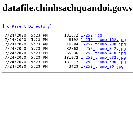
datafile.chinhsachquandoi.gov.v
[To Parent Directory]
 7/24/2020  5:23 PM       131072 
1-252.jpg
 7/24/2020  5:23 PM         8192 
1-252_thumb_152.jpg
 7/24/2020  5:23 PM        16384 
1-252_thumb_230.jpg
 7/24/2020  5:23 PM        32768 
1-252_thumb_312.jpg
 7/24/2020  5:23 PM        65536 
1-252_thumb_410.jpg
 7/24/2020  5:23 PM       131072 
1-252_thumb_632.jpg
 7/24/2020  5:23 PM       131072 
1-252_thumb_690.jpg
 7/24/2020  5:23 PM         3423 
1-252_thumb_90.jpg